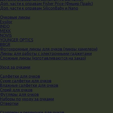
Доп. части к оправам Fisher Price (Фишер Прайс)
Доп. части к оправам SiliconBaby и Nano
Очковые линзы
Essilor
INDO
MEKK
NOVIS
YOUNGER OPTICS
BBGR
Фотохромные линзы для очков (линзы хамелеон)
Линзы для работы с электронными гаджетами
Сложные линзы (изготавливаются на заказ)
Уход за очками
Салфетки для очков
Сухие салфетки для очков
Влажные салфетки для очков
Спрей для очков
Футляры для очков
Наборы по уходу за очками
Отвертки
Стопперы и резиночки для очков