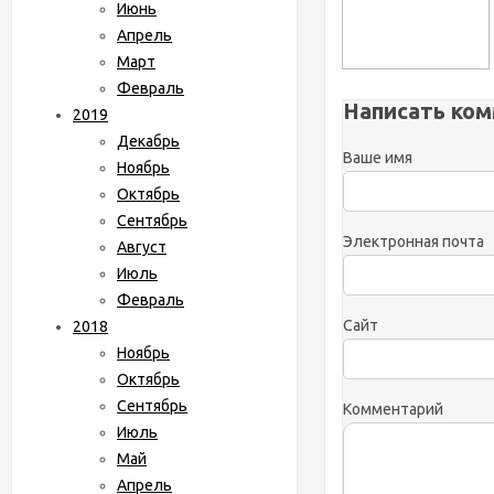
Июнь
Апрель
Март
Февраль
Написать ко
2019
Декабрь
Ваше имя
Ноябрь
Октябрь
Сентябрь
Электронная почта
Август
Июль
Февраль
Сайт
2018
Ноябрь
Октябрь
Сентябрь
Комментарий
Июль
Май
Апрель