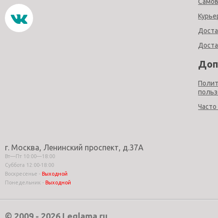
Само
Курье
Доста
Доста
Доп
Полит
польз
Часто
г. Москва, Ленинский проспект, д.37А
Вт—Пт 10:00—18:00
Суббота 12:00-18:00
Воскресенье -
Выходной
Понедельник -
Выходной
© 2009 - 2026
Leglama.ru