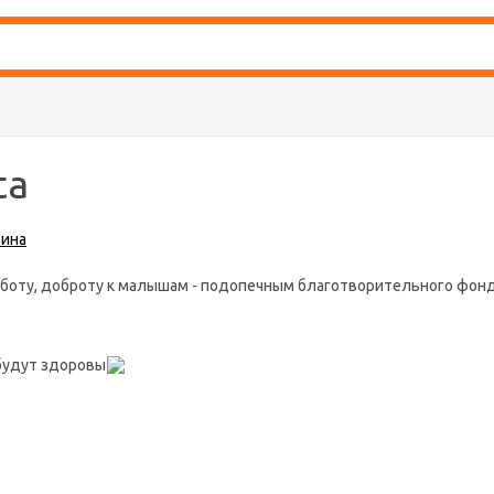
ta
ина
аботу, доброту к малышам - подопечным благотворительного фонд
 будут здоровы