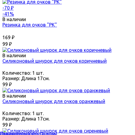
-70
₽
-41%
В наличии
Резинка для очков "РК"
169
₽
99
₽
В наличии
Силиконовый шнурок для очков коричневый
Количество:
1 шт.
Размер:
Длина 17см.
99
₽
В наличии
Силиконовый шнурок для очков оранжевый
Количество:
1 шт.
Размер:
Длина 17см.
99
₽
Акции, Скидки
Измеряем объем головы
Новинки
Окклюдеры с подарком!