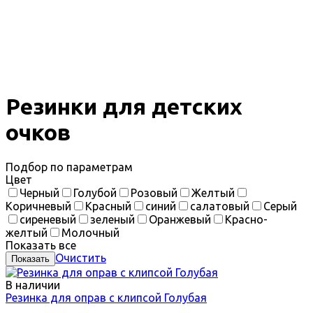
Резинки для детских
очков
Подбор по параметрам
Цвет
Черный
Голубой
Розовый
Желтый
Коричневый
Красный
синий
салатовый
Серый
сиреневый
зеленый
Оранжевый
Красно-
желтый
Молочный
Показать все
Очистить
В наличии
Резинка для оправ с клипсой Голубая