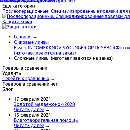
Акции, Скидки
Измеряем объем головы
Новинки
Окклюдеры с подарком!
Глазные пластыри для взрослых
Еще категории
Послеоперационные, Специализированные повязки для 
Защита кожи
Главная
→
Очковые линзы
→
Essilor
INDO
MEKK
NOVIS
YOUNGER OPTICS
BBGR
Фотох
(изготавливаются на заказ)
Сложные линзы (изготавливаются на заказ)
Товары в сравнении
Удалить
Перейти к сравнению
→
Товаров в сравнении нет
Блог
17 февраля 2021
Золотой медвежонок-2020
Читать далее
→
15 февраля 2021
Благотворительная помощь
Читать далее
→