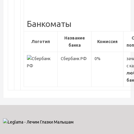
Банкоматы
Название
Логотип
Комиссия
банка
по
Сбербанк РФ
0%
зач
с к
лю
бан