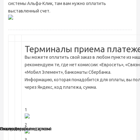
системы Альфа-Клик, там вам нужно оплатить
выставленный счет.
Терминалы приема платеж
Вы можете оплатить свой заказ в любом пункте из наш
рекомендуем те, где нет комиссии: «Евросеть», «Связ
«Мобил Элемент», банкоматы Сбербанка.
Информацию, которая понадобится для оплаты, вы пол
через Яндекс, код платежа, сумма.
1
2
Акции, Скидки
Измеряем объем головы
Новинки
Окклюдеры с подарком!
3