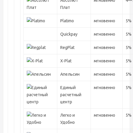
Абсолют
мгновенно
4—
Плат
Platimo
мгновенно
5%
Quickpay
мгновенно
5%
RegPlat
мгновенно
5%
X-Plat
мгновенно
5%
Апельсин
мгновенно
5%
Единый
мгновенно
5%
расчетный
центр
Легко и
мгновенно
5%
Удобно