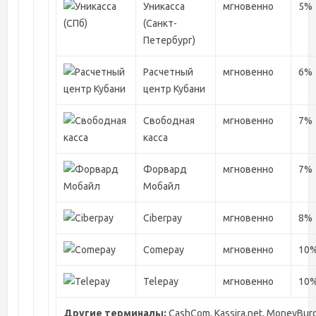
Уникасса
мгновенно
5%
(Санкт-
Петербург)
Расчетный
мгновенно
6%
центр Кубани
Свободная
мгновенно
7%
касса
Форвард
мгновенно
7%
Мобайл
Ciberpay
мгновенно
8%
Comepay
мгновенно
10
Telepay
мгновенно
10
Другие терминалы:
CashCom, Kassira.net, MoneyBurg, 