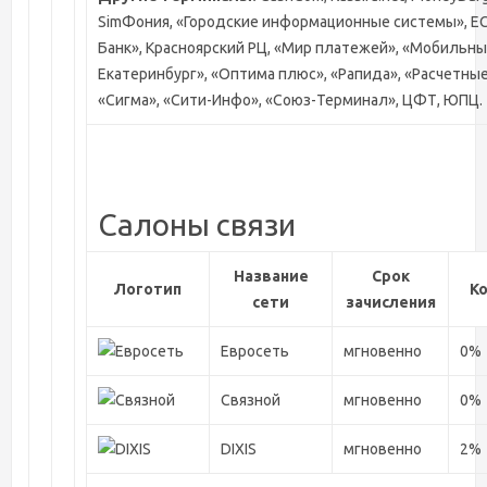
SimФония, «Городские информационные системы», ЕС
Банк», Красноярский РЦ, «Мир платежей», «Мобильн
Екатеринбург», «Оптима плюс», «Рапида», «Расчетные
«Сигма», «Сити-Инфо», «Союз-Терминал», ЦФТ, ЮПЦ.
Салоны связи
Название
Срок
Логотип
К
сети
зачисления
Евросеть
мгновенно
0%
Связной
мгновенно
0%
DIXIS
мгновенно
2%