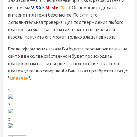
3-D Secure — это специальный протокол, разработанный
системами
VISA
и
Master
Card
. Он помогает сделать
интернет-платежи безопаснее. По сути, это
дополнительная проверка. Для подтверждения любого
платежа вы указываете на сайте банка специальный
пароль (получить его может только владелец карты).
После оформления заказа Вы будете перенаправленны на
сайт
Я
ндекс
, где собственно и будет происходить
платеж, к нам на сайт вернется только ответ платежа -
платеж успешно совершен! и Ваш заказ приобретет статус
"
Оплачен
".
1
2
3