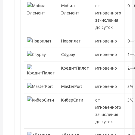
Мобил
от
0—
Элемент
мгновенного
зачисления
до суток
Новоплат
мгновенно
0—
Citypay
мгновенно
1—
КредитПилот
мгновенно
2—
MasterPort
мгновенно
3%
КиберCити
от
3%
мгновенного
зачисления
до суток