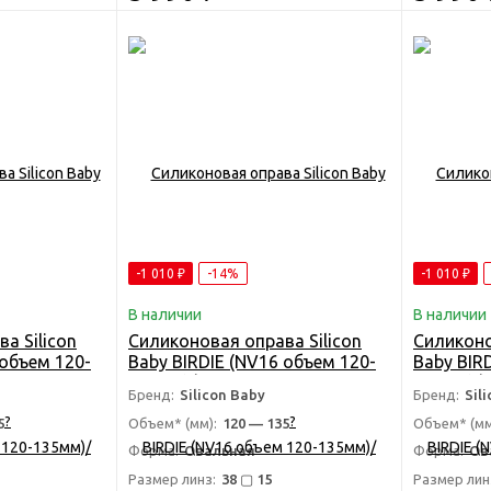
-1 010
₽
-14%
-1 010
₽
В наличии
В наличии
а Silicon
Силиконовая оправа Silicon
Силиконо
 объем 120-
Baby BIRDIE (NV16 объем 120-
Baby BIR
135мм)/Детская
135мм)/
Бренд:
Silicon Baby
Бренд:
Sil
права для
антивандальная оправа для
антиванд
?
?
эйби
очков - Силикон бэйби
очков - 
5
Объем* (мм):
120 — 135
Объем* (мм
Форма:
Овальная
Форма:
Ов
Размер линз:
38 ▢ 15
Размер лин