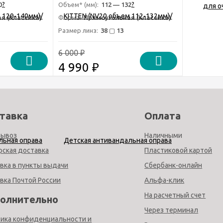
?
?
эйби
очков - Силикон бэйби
0
Объем* (мм):
112 — 132
я (Классика)
Форма:
Прямоугольная (Классика)
Размер линз:
38 ▢ 13
6 000
₽
4 990
₽
тавка
Оплата
вывоз
Наличными
рская доставка
Пластиковой картой
вка в пункты выдачи
Сбербанк-онлайн
вка Почтой России
Альфа-клик
На расчетный счет
олнительно
Через терминал
ика конфиденциальности и