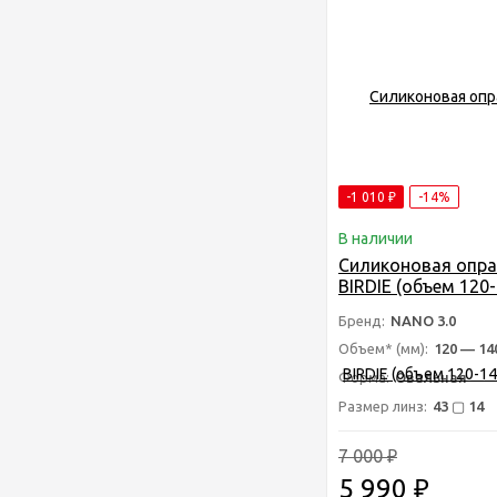
-1 010
₽
-14%
В наличии
Силиконовая опра
BIRDIE (объем 120
Детская антиванд
Бренд:
NANO 3.0
оправа для очков 
Объем* (мм):
120 — 14
Форма:
Овальная
Размер линз:
43 ▢ 14
7 000
₽
5 990
₽