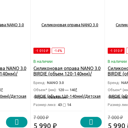
-1 010
₽
-14%
-1 010
₽
В наличии
В наличии
ва NANO 3.0
Силиконовая оправа NANO 3.0
Силиконо
-140мм)/
BIRDIE (объем 120-140мм)/
BIRDIE (
альная
Детская антивандальная
Детская
Бренд:
NANO 3.0
Бренд:
NAN
- НАНО 3.0
оправа для очков - НАНО 3.0
оправа д
?
?
0
Объем* (мм):
120 — 140
Объем* (мм
Форма:
Овальная
Форма:
Ов
Размер линз:
43 ▢ 14
Размер лин
7 000
7 000
₽
₽
5 990
₽
5 990