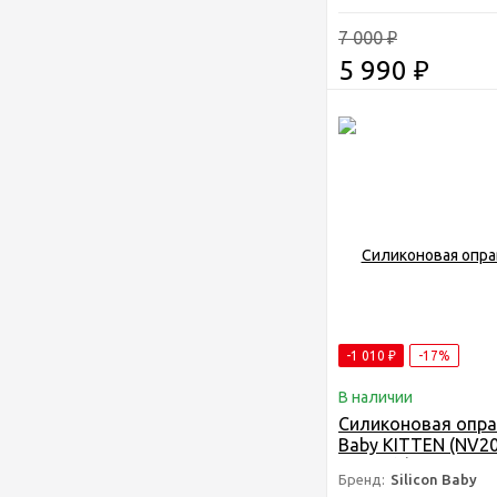
7 000
₽
5 990
₽
-1 010
₽
-17%
В наличии
Силиконовая оправ
Baby KITTEN (NV20
140мм)/Детская
Бренд:
Silicon Baby
антивандальная о