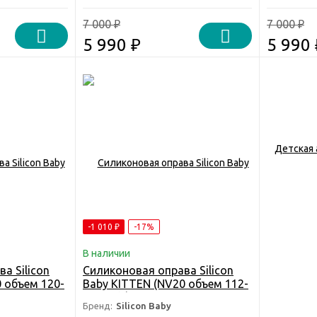
7 000
7 000
₽
₽
5 990
₽
5 990
-1 010
₽
-17%
В наличии
а Silicon
Силиконовая оправа Silicon
 объем 120-
Baby KITTEN (NV20 объем 112-
132мм)/Детская
Бренд:
Silicon Baby
права для
антивандальная оправа для