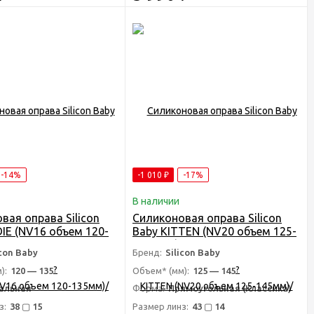
-14%
-1 010
₽
-17%
В наличии
вая оправа Silicon
Силиконовая оправа Silicon
DIE (NV16 объем 120-
Baby KITTEN (NV20 объем 125-
Детская
145мм)/Детская
icon Baby
Бренд:
Silicon Baby
альная оправа для
антивандальная оправа для
?
?
Силикон бэйби
очков - Силикон бэйби
):
120 — 135
Объем* (мм):
125 — 145
альная
Форма:
Прямоугольная (Классика)
з:
38 ▢ 15
Размер линз:
43 ▢ 14