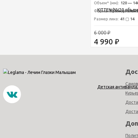
очков - Силикон б
Объем* (мм):
120 — 14
Форма:
Прямоугольна
Размер линз:
41 ▢ 14
6 000
₽
4 990
₽
Дос
Само
Курье
Доста
Доста
Доп
Полит