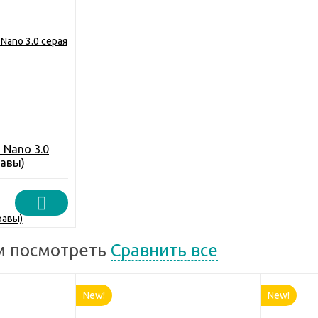
 Nano 3.0
равы)
м посмотреть
Сравнить все
New!
New!