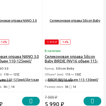
-14%
-1 010
₽
-14%
В наличии
вая оправа NANO 3.0
Силиконовая оправа Silicon
объем 110-125мм)/
Baby BIRDIE (NV16 объем 115-
 антивандальная
130мм)/Детская
O 3.0
Бренд:
Silicon Baby
ля очков - НАНО 3.0
антивандальная оправа для
?
?
очков - Силикон бэйби
):
110 — 125
Объем* (мм):
115 — 130
альная
Форма:
Овальная
з:
36 ▢ 14
Размер линз:
36 ▢ 14
7 000
₽
₽
5 990
₽