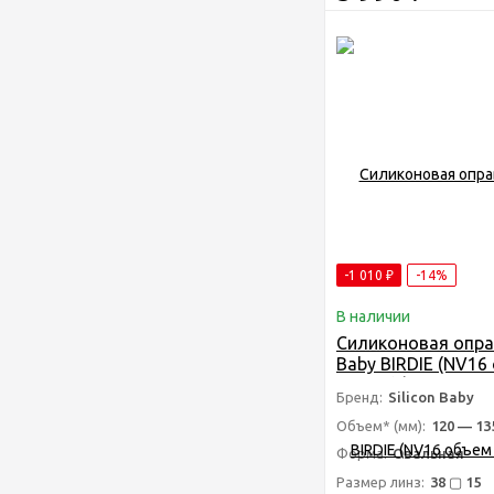
-1 010
₽
-14%
В наличии
Силиконовая оправ
Baby BIRDIE (NV16
135мм)/Детская
Бренд:
Silicon Baby
антивандальная о
очков - Силикон б
Объем* (мм):
120 — 13
Форма:
Овальная
Размер линз:
38 ▢ 15